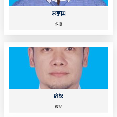
宋亨国
教授
庹权
教授