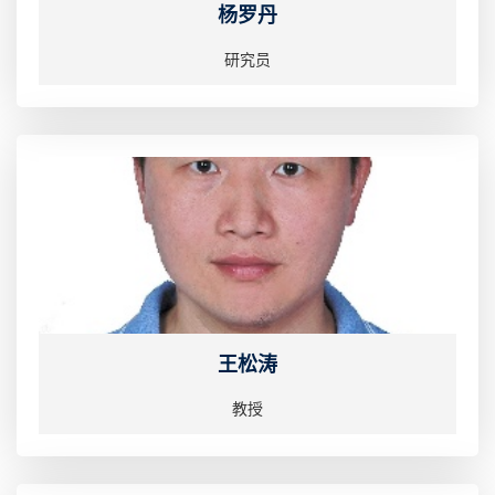
杨罗丹
研究员
王松涛
教授