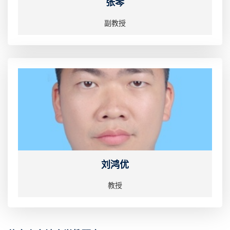
张琴
副教授
刘鸿优
教授