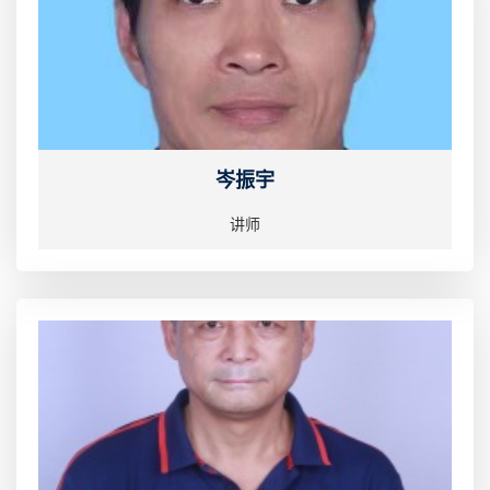
岑振宇
讲师