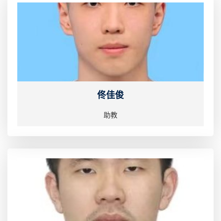
佟佳俊
助教