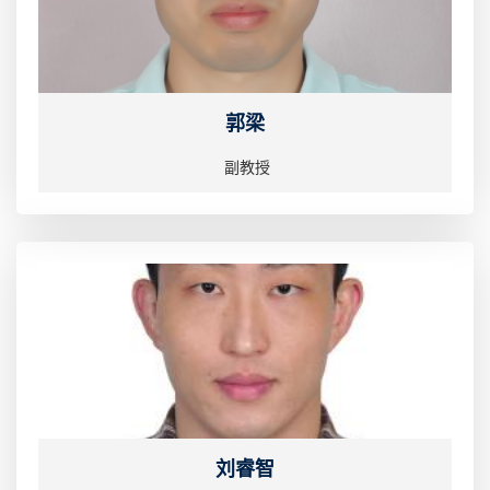
郭梁
副教授
刘睿智