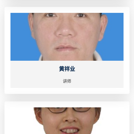
黄祥业
讲师