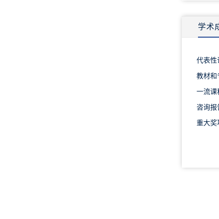
学术
代表性
教材和
一流课
咨询报
重大奖