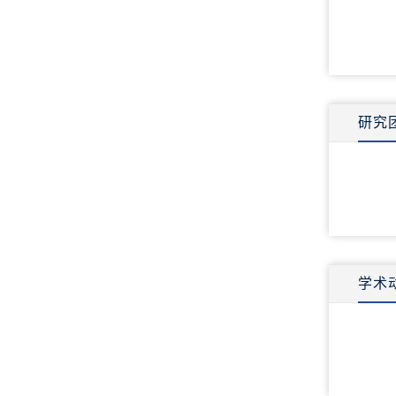
研究
学术