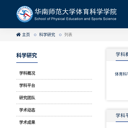
主页
科学研究
列表
学科
科学研究
学科概况
体育科
学科平台
研究团队
学术动态
学科
学术成果