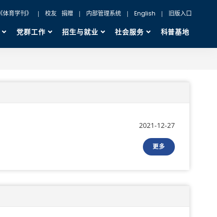
《体育学刊》
|
校友
捐赠
|
内部管理系统
|
English
|
旧版入口
党群工作
招生与就业
社会服务
科普基地
2021-12-27
更多