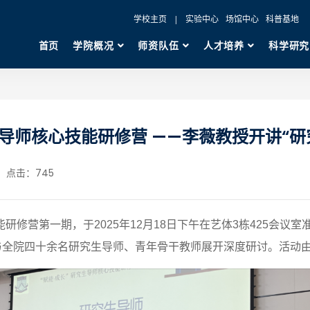
学校主页
|
实验中心
场馆中心
科普基地
首页
学院概况
师资队伍
人才培养
科学研究
生导师核心技能研修营 ——李薇教授开讲“
点击：
745
技能研修营第一期，于
2025
年
12
月
18
日下午在艺体
3
栋
425
会议室
”与全院四十余名研究生导师、青年骨干教师展开深度研讨。活动