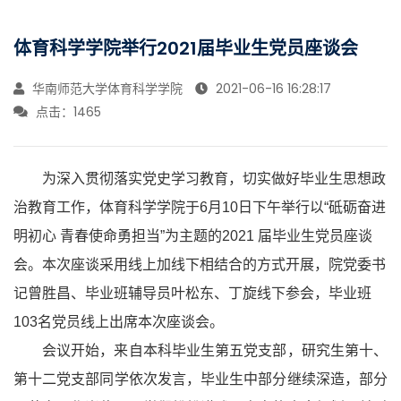
体育科学学院举行2021届毕业生党员座谈会
华南师范大学体育科学学院
2021-06-16 16:28:17
点击：
1465
为深入贯彻
落实
党史学习教育，
切实做好
毕业生思想政
治教育工作
，
体育科学学院于
6
月
10
日下午
举行
以
“砥砺奋进
明初心
青春使命勇担当
”为主题的
2021
届毕业生党员座谈
会。
本次座谈采用线上加线下相结合的方式开展，
院党委书
记曾胜昌、毕业班辅导员叶松东、丁旋
线下参会，毕业班
103
名党员线上出席
本次座谈
会。
会议开始
，
来自
本科毕业生第五党支部，
研究生第十、
第十二党支部
同学
依次发言，毕业生中部分继续深造，部分